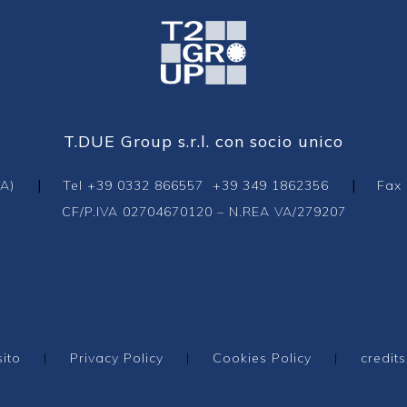
T.DUE Group s.r.l. con socio unico
|
|
VA)
Tel
+39 0332 866557
+39 349 1862356
Fax 
CF/P.IVA 02704670120 – N.REA VA/279207
ito
|
Privacy Policy
|
Cookies Policy
|
credits