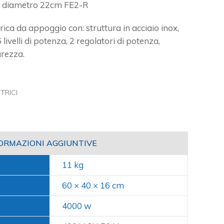
o, diametro 22cm FE2-R
rica da appoggio con: struttura in acciaio inox,
6 livelli di potenza, 2 regolatori di potenza,
urezza.
TRICI
ORMAZIONI AGGIUNTIVE
11 kg
60 × 40 × 16 cm
4000