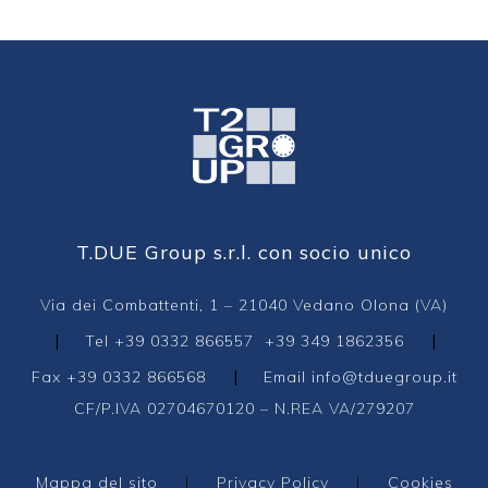
T.DUE Group s.r.l. con socio unico
Via dei Combattenti, 1 – 21040 Vedano Olona (VA)
|
|
Tel
+39 0332 866557
+39 349 1862356
|
Fax +39 0332 866568
Email
info@tduegroup.it
CF/P.IVA 02704670120 – N.REA VA/279207
Mappa del sito
|
Privacy Policy
|
Cookies