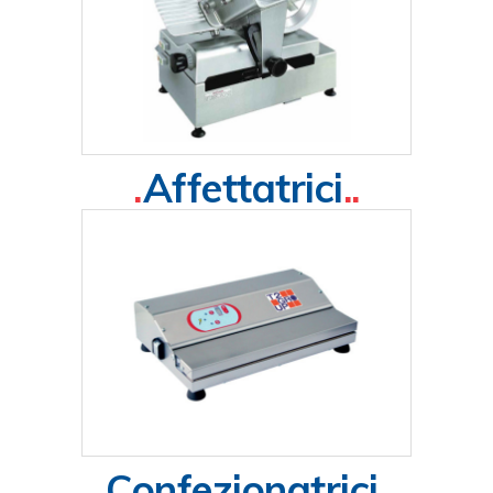
.
Affettatrici
..
.
Confezionatrici
..