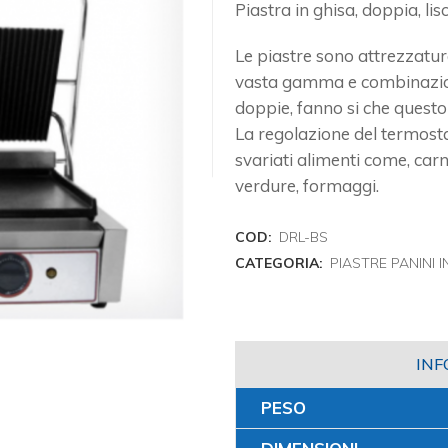
Piastra in ghisa, doppia, li
Le piastre sono attrezzature 
vasta gamma e combinazioni 
doppie, fanno si che questo 
La regolazione del termosta
svariati alimenti come, carne
verdure, formaggi.
COD:
DRL-BS
CATEGORIA:
PIASTRE PANINI I
INF
PESO