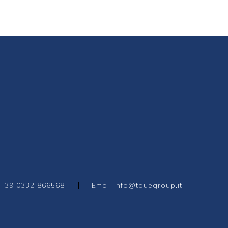
|
+39 0332 866568
Email
info@tduegroup.it