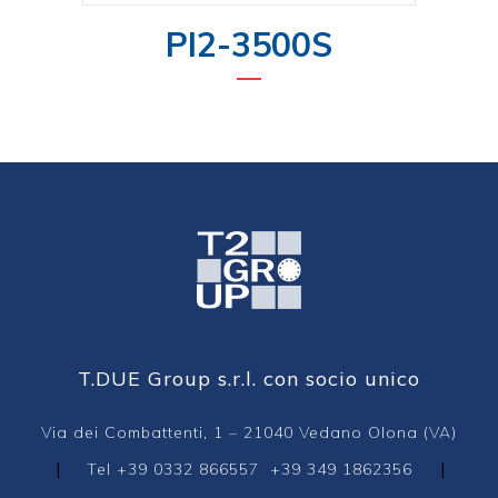
PI2-3500S
T.DUE Group s.r.l. con socio unico
Via dei Combattenti, 1 – 21040 Vedano Olona (VA)
|
|
Tel
+39 0332 866557
+39 349 1862356